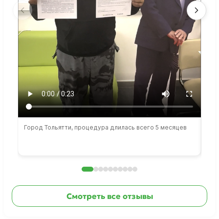
Город Тольятти, процедура длилась всего 5 месяцев
Сто
раб
Смотреть все отзывы