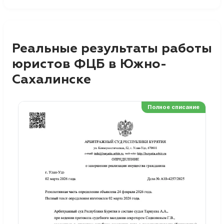
Реальные результаты работы
юристов ФЦБ в Южно-
Сахалинске
Полное списание
Ре
Но
Сп