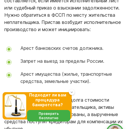
составляется, если имеется исполнительный лист
или судебный приказ о взыскании задолженности.
Нужно обратиться в ФССП по месту жительства
неплательщика. Пристав возбудит исполнительное
производство и может инициировать:
Арест банковских счетов должника.
Запрет на выезд за пределы России.
Арест имущества (жилье, транспортные
средства, земельные участки).
Подходит ли вам
При сопоставимости суммы долга стоимости
процедура
банкротства?
совокупного имущества неплательщика, активы
Проверить
должника могут быть реализованы, а вырученные
бесплатно
средства поступят кредиторам для компенсации их
убытков.