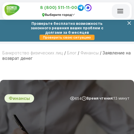
8 (800) 511-11-00
Выберите город
Проверьте бесплатно возможность
законного решения ваших проблем с
долгами за 6 месяцев
Проверить свою ситуацию
Банкротство физических лиц
/
Блог
/
Финансы
/
Заявление на
возврат денег
Финансы
Время чтения:
13 минут
654