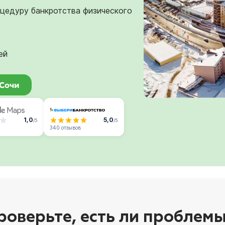
оцедуру банкротства физического
ей
 Сочи
1,0
5,0
/5
/5
340 отзывов
роверьте, есть ли проблемы