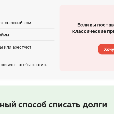
как снежный ком
Если вы постав
классические при
аймы
ты или арестуют
Хочу
 живешь, чтобы платить
ный способ списать долги