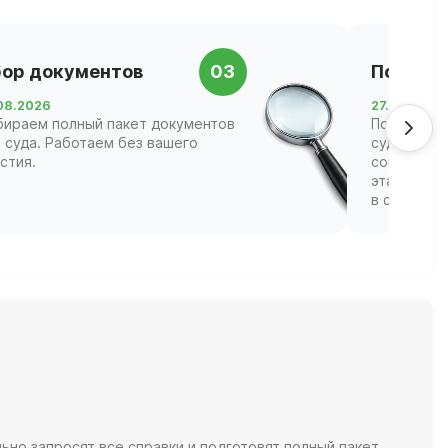
ор документов
03
Подача 
08.2026
27.08.2026
бираем полный пакет документов
Подаём за
 суда. Работаем без вашего
суд Красно
стия.
сопровожд
этапах, ва
в судебных
но запросят все справки и подготовят полный пакет.