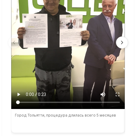
Город Тольятти, процедура длилась всего 5 месяцев
Сто
раб