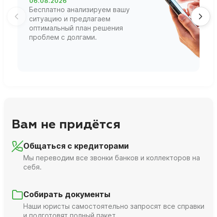
06.08.2026
0
Бесплатно анализируем вашу
В
ситуацию и предлагаем
П
оптимальный план решения
ф
проблем с долгами.
г
Вам не придётся
Общаться с кредиторами
Мы переводим все звонки банков и коллекторов на
себя.
Собирать документы
Наши юристы самостоятельно запросят все справки
и подготовят полный пакет.