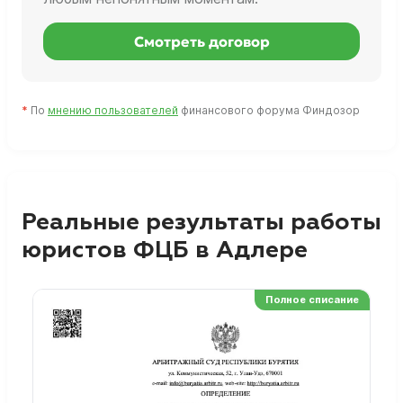
Смотреть договор
*
По
мнению пользователей
финансового форума Финдозор
Реальные результаты работы
юристов ФЦБ в Адлере
Полное списание
Ре
Но
Сп