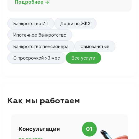
Подробнее →
Банкротство ИП
Долги по ЖКХ
Ипотечное банкротство
Банкротство пенсионера
Самозанятые
С просрочкой >3 мес
Все услуги
Как мы работаем
П
Консультация
01
д