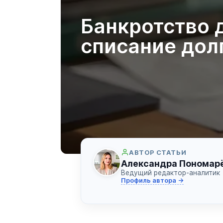
Банкротство 
списание до
АВТОР СТАТЬИ
Александра Пономар
Ведущий редактор-аналитик
Профиль автора →