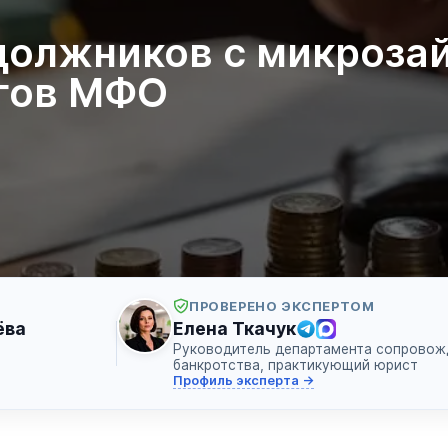
должников с микроза
лгов МФО
ПРОВЕРЕНО ЭКСПЕРТОМ
ёва
Елена Ткачук
Руководитель департамента сопровож
банкротства, практикующий юрист
Профиль эксперта →