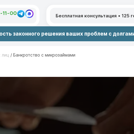
1-11-00
Бесплатная консультация
•
125 
сть законного решения ваших проблем с долгами
х лиц
/
Банкротство с микрозаймами