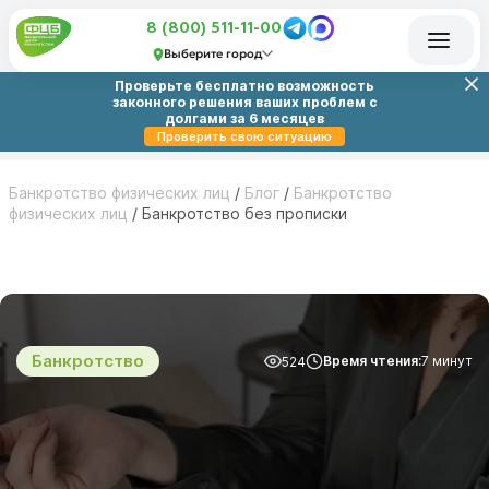
8 (800) 511-11-00
Выберите город
Проверьте бесплатно возможность
законного решения ваших проблем с
долгами за 6 месяцев
Проверить свою ситуацию
Банкротство физических лиц
/
Блог
/
Банкротство
физических лиц
/
Банкротство без прописки
Банкротство
Время чтения:
7 минут
524