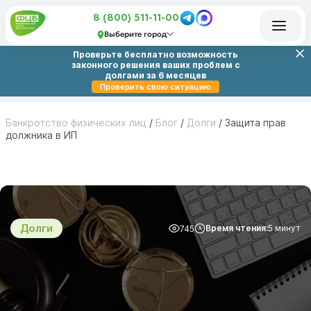
8 (800) 511-11-00
Выберите город
Проверьте бесплатно возможность
законного решения ваших проблем с
долгами за 6 месяцев
Проверить свою ситуацию
Банкротство физических лиц
/
Блог
/
Долги
/
Защита прав
должника в ИП
Долги
Время чтения:
5 минут
745