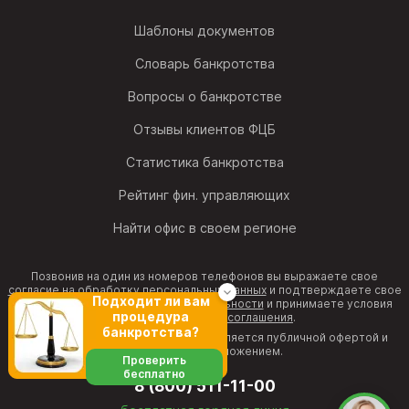
Шаблоны документов
Словарь банкротства
Вопросы о банкротстве
Отзывы клиентов ФЦБ
Статистика банкротства
Рейтинг фин. управляющих
Найти офис в своем регионе
Позвонив на один из номеров телефонов вы выражаете свое
согласие на обработку персональных данных
и подтверждаете свое
Подходит ли вам
согласие с
политикой конфиденциальности
и принимаете условия
процедура
Пользовательского соглашения
.
банкротства?
Информация на веб-странице не является публичной офертой и
рекламным предложением.
Проверить
бесплатно
8 (800) 511-11-00