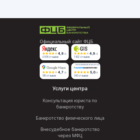
Официальный сайт ФЦБ
4,9
4,9
/5
/5
4 956 отзывов
1 902 отзывов
Независимый агрегатор
4,7
5,0
/5
/5
180 отзывов
340 отзывов
Услуги центра
Консультация юриста по
банкротству
Банкротство физического лица
Внесудебное банкротство
через МФЦ