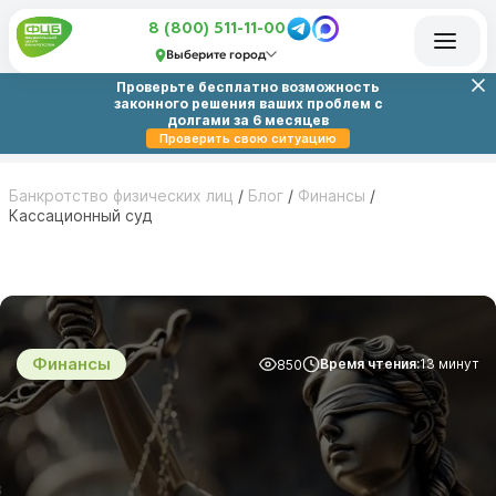
8 (800) 511-11-00
Выберите город
Проверьте бесплатно возможность
законного решения ваших проблем с
долгами за 6 месяцев
Проверить свою ситуацию
Банкротство физических лиц
/
Блог
/
Финансы
/
Кассационный суд
Финансы
Время чтения:
13 минут
850