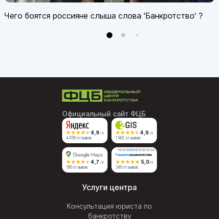
Чего боятся россияне слыша слова 'Банкротство' ?
Официальный сайт ФЦБ
4,9
4,9
/5
/5
4 956 отзывов
1 902 отзывов
Независимый агрегатор
4,7
5,0
/5
/5
180 отзывов
340 отзывов
Услуги центра
Консультация юриста по
банкротству