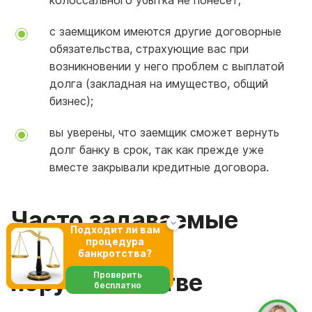
колоссального убытка не понесет;
с заемщиком имеются другие договорные
обязательства, страхующие вас при
возникновении у него проблем с выплатой
долга (закладная на имущество, общий
бизнес);
вы уверены, что заемщик сможет вернуть
долг банку в срок, так как прежде уже
вместе закрывали кредитные договора.
Часто задаваемые
Подходит ли вам
процедура
вопросы о
банкротства?
поручительстве
Проверить
бесплатно