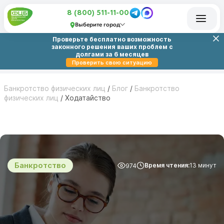
8 (800) 511-11-00
Выберите город
Проверьте бесплатно возможность
законного решения ваших проблем с
долгами за 6 месяцев
Проверить свою ситуацию
Банкротство физических лиц
/
Блог
/
Банкротство
физических лиц
/
Ходатайство
Банкротство
Время чтения:
13 минут
974