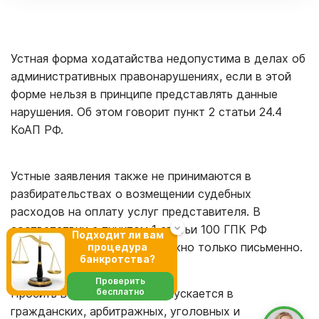
Устная форма ходатайства недопустима в делах об
административных правонарушениях, если в этой
форме нельзя в принципе представлять данные
нарушения. Об этом говорит пункт 2 статьи 24.4
КоАП РФ.
Устные заявления также не принимаются в
разбирательствах о возмещении судебных
расходов на оплату услуг представителя. В
соответствии с пунктом 1 статьи 100 ГПК РФ
Подходит ли вам
ходатайствовать об этом нужно только письменно.
процедура
банкротства?
Проверить
бесплатно
Просить в устной форме допускается в
гражданских, арбитражных, уголовных и