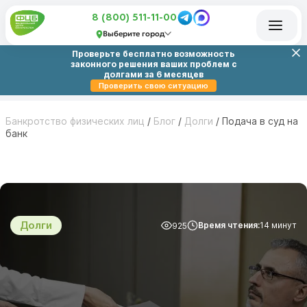
8 (800) 511-11-00
Выберите город
Проверьте бесплатно возможность
законного решения ваших проблем с
долгами за 6 месяцев
Проверить свою ситуацию
Банкротство физических лиц
/
Блог
/
Долги
/
Подача в суд на
банк
Долги
Время чтения:
14 минут
925