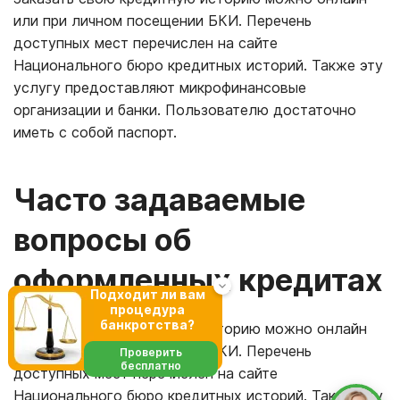
или при личном посещении БКИ. Перечень
доступных мест перечислен на сайте
Национального бюро кредитных историй. Также эту
услугу предоставляют микрофинансовые
организации и банки. Пользователю достаточно
иметь с собой паспорт.
Часто задаваемые
вопросы об
оформленных кредитах
Подходит ли вам
процедура
банкротства?
Заказать свою кредитную историю можно онлайн
или при личном посещении БКИ. Перечень
Проверить
бесплатно
доступных мест перечислен на сайте
Национального бюро кредитных историй. Также эту