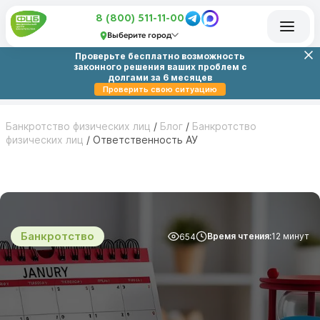
8 (800) 511-11-00
Выберите город
Проверьте бесплатно возможность
законного решения ваших проблем с
долгами за 6 месяцев
Проверить свою ситуацию
Банкротство физических лиц
/
Блог
/
Банкротство
физических лиц
/
Ответственность АУ
Банкротство
Время чтения:
12 минут
654