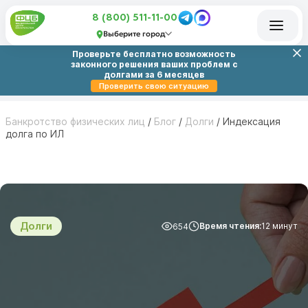
8 (800) 511-11-00
Выберите город
Проверьте бесплатно возможность
законного решения ваших проблем с
долгами за 6 месяцев
Проверить свою ситуацию
Банкротство физических лиц
/
Блог
/
Долги
/
Индексация
долга по ИЛ
Долги
Время чтения:
12 минут
654