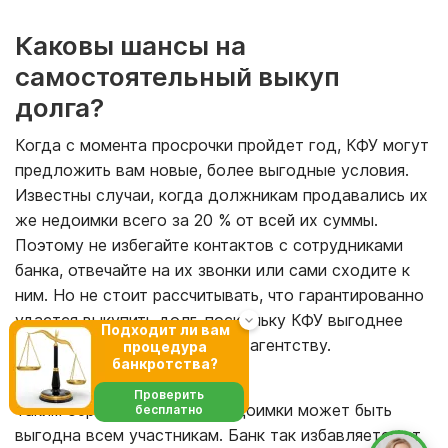
Каковы шансы на
самостоятельный выкуп
долга?
Когда с момента просрочки пройдет год, КФУ могут
предложить вам новые, более выгодные условия.
Известны случаи, когда должникам продавались их
же недоимки всего за 20 % от всей их суммы.
Поэтому не избегайте контактов с сотрудниками
банка, отвечайте на их звонки или сами сходите к
ним. Но не стоит рассчитывать, что гарантированно
удастся выкупить долг, поскольку КФУ выгоднее
Подходит ли вам
продать его коллекторскому агентству.
процедура
банкротства?
Проверить
Таким образом, продажа недоимки может быть
бесплатно
выгодна всем участникам. Банк так избавляется от