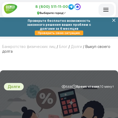
8 (800) 511-11-00
Выберите город
Проверьте бесплатно возможность
законного решения ваших проблем с
долгами за 6 месяцев
Проверить свою ситуацию
Банкротство физических лиц
/
Блог
/
Долги
/
Выкуп своего
долга
Долги
Время чтения:
10 минут
568