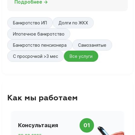
Подробнее →
Банкротство ИП
Долги по ЖКХ
Ипотечное банкротство
Банкротство пенсионера
Самозанятые
С просрочкой >3 мес
Все услуги
Как мы работаем
П
Консультация
01
д