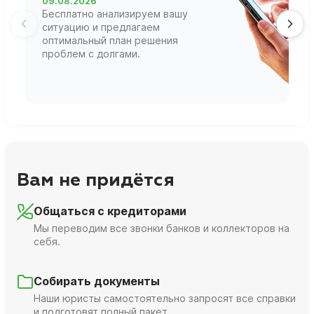
09.08.2026
1
Бесплатно анализируем вашу
В
ситуацию и предлагаем
П
оптимальный план решения
ф
проблем с долгами.
г
Вам не придётся
Общаться с кредиторами
Мы переводим все звонки банков и коллекторов на
себя.
Собирать документы
Наши юристы самостоятельно запросят все справки
и подготовят полный пакет.