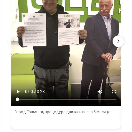
Город Тольятти, процедура длилась всего 5 месяцев
Сто
раб