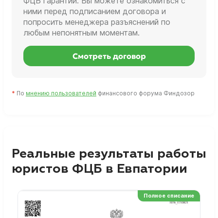
ФЦБ гарантии. Вы можете ознакомиться с
ними перед подписанием договора и
попросить менеджера разъяснений по
любым непонятным моментам.
Смотреть договор
*
По
мнению пользователей
финансового форума Финдозор
Реальные результаты работы
юристов ФЦБ в Евпатории
Полное списание
Ре