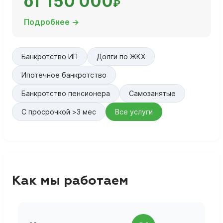
от 150 000
₽
Подробнее →
Банкротство ИП
Долги по ЖКХ
Ипотечное банкротство
Банкротство пенсионера
Самозанятые
С просрочкой >3 мес
Все услуги
Как мы работаем
П