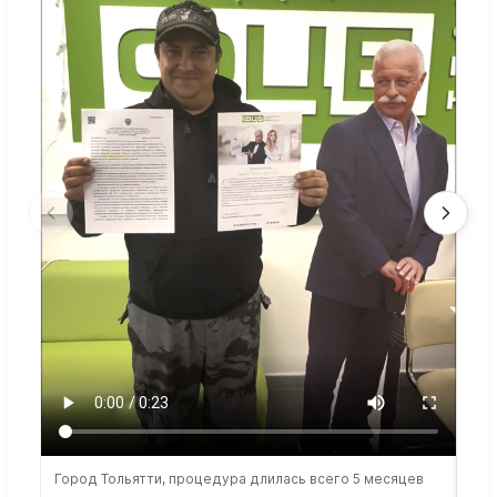
Город Тольятти, процедура длилась всего 5 месяцев
Сто