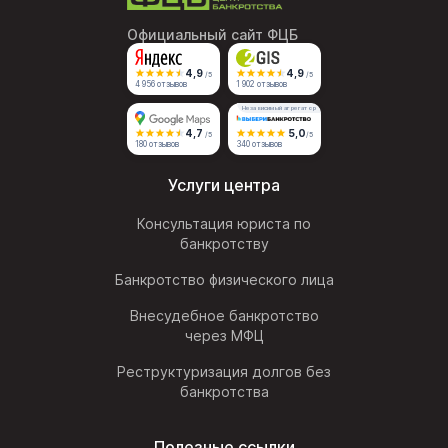
Официальный сайт ФЦБ
4,9
4,9
/5
/5
4 956 отзывов
1 902 отзывов
Независимый агрегатор
4,7
5,0
/5
/5
180 отзывов
340 отзывов
Услуги центра
Консультация юриста по
банкротству
Банкротство физического лица
Внесудебное банкротство
через МФЦ
Реструктуризация долгов без
банкротства
Полезные ссылки