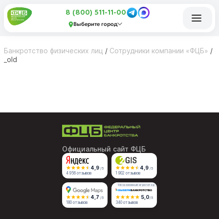
8 (800) 511-11-00
Выберите город
Банкротство физических лиц
/
Сотрудники компании «ФЦБ»
/
_old
Официальный сайт ФЦБ
4,9
4,9
/5
/5
4 956 отзывов
1 902 отзывов
Независимый агрегатор
4,7
5,0
/5
/5
180 отзывов
340 отзывов