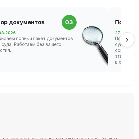
ор документов
03
Подача 
08.2026
27.08.2026
бираем полный пакет документов
Подаём за
 суда. Работаем без вашего
суд Кировс
стия.
сопровожд
этапах, ва
в судебных
но запросят все справки и подготовят полный пакет.