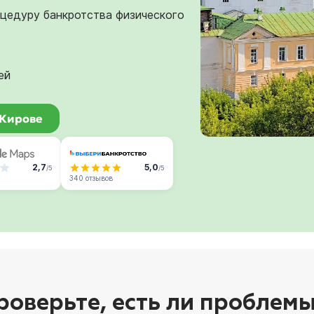
оцедуру банкротства физического
ей
 Кирове
2,7
5,0
/5
/5
340 отзывов
роверьте, есть ли проблемы