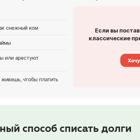
как снежный ком
Если вы постав
классические при
аймы
ты или арестуют
Хочу
 живешь, чтобы платить
ный способ списать долги