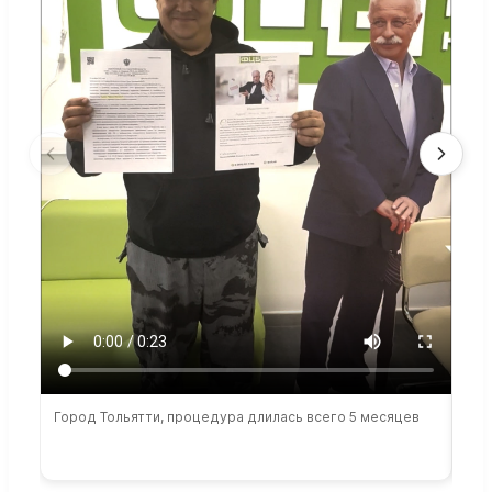
Город Тольятти, процедура длилась всего 5 месяцев
Сто
раб