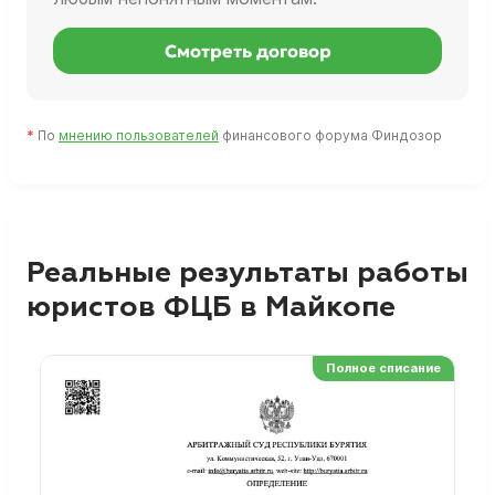
Смотреть договор
*
По
мнению пользователей
финансового форума Финдозор
Реальные результаты работы
юристов ФЦБ в Майкопе
Полное списание
Ре
Но
Сп