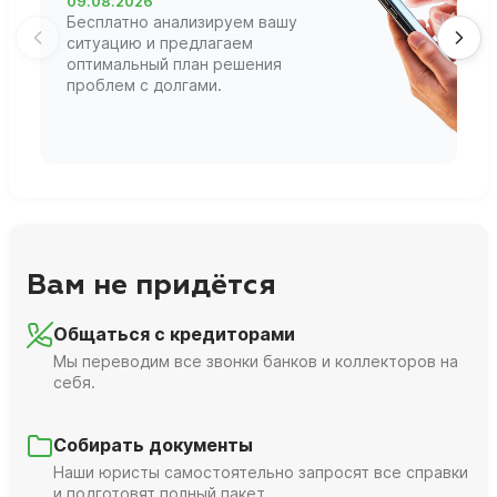
09.08.2026
1
Бесплатно анализируем вашу
В
ситуацию и предлагаем
П
оптимальный план решения
ф
проблем с долгами.
г
Вам не придётся
Общаться с кредиторами
Мы переводим все звонки банков и коллекторов на
себя.
Собирать документы
Наши юристы самостоятельно запросят все справки
и подготовят полный пакет.