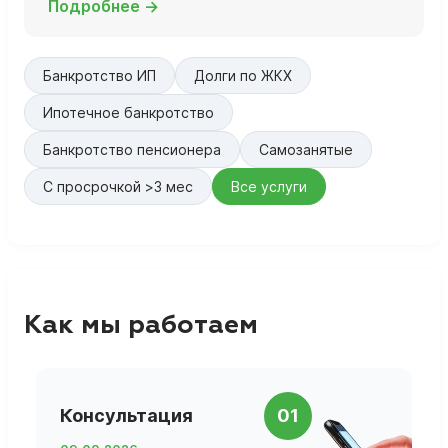
Подробнее →
Банкротство ИП
Долги по ЖКХ
Ипотечное банкротство
Банкротство пенсионера
Самозанятые
С просрочкой >3 мес
Все услуги
Как мы работаем
П
Консультация
01
д