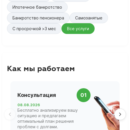
Ипотечное банкротство
Банкротство пенсионера
Самозанятые
С просрочкой >3 мес
Все услуги
Как мы работаем
П
Консультация
01
д
08.08.2026
1
Бесплатно анализируем вашу
В
ситуацию и предлагаем
П
оптимальный план решения
ф
проблем с долгами.
г