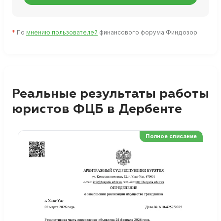
*
По
мнению пользователей
финансового форума Финдозор
Реальные результаты работы
юристов ФЦБ в Дербенте
Полное списание
Ре
Но
Сп