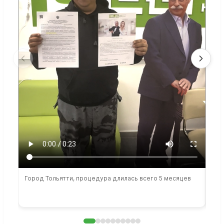
Город Тольятти, процедура длилась всего 5 месяцев
Сто
раб