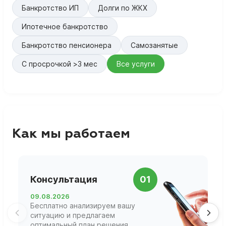
Банкротство ИП
Долги по ЖКХ
Ипотечное банкротство
Банкротство пенсионера
Самозанятые
С просрочкой >3 мес
Все услуги
Как мы работаем
П
Консультация
01
д
09.08.2026
1
Бесплатно анализируем вашу
В
ситуацию и предлагаем
П
оптимальный план решения
ф