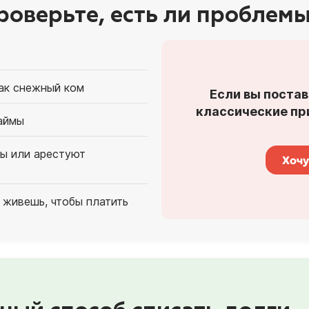
роверьте, есть ли проблемы
как снежный ком
Если вы постав
классические при
аймы
ты или арестуют
Хочу
 живешь, чтобы платить