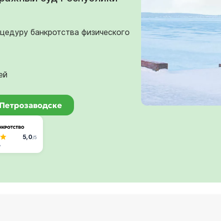
оцедуру банкротства физического
ей
 Петрозаводске
5,0
/5
в