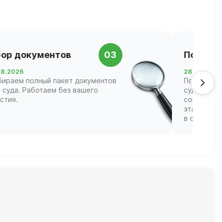
ор документов
03
Подача 
08.2026
28.08.2026
бираем полный пакет документов
Подаём за
 суда. Работаем без вашего
суд Респу
стия.
сопровожд
этапах, ва
в судебных