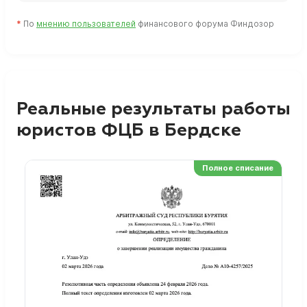
*
По
мнению пользователей
финансового форума Финдозор
Реальные результаты работы
юристов ФЦБ в Бердске
Полное списание
Ре
Но
Сп