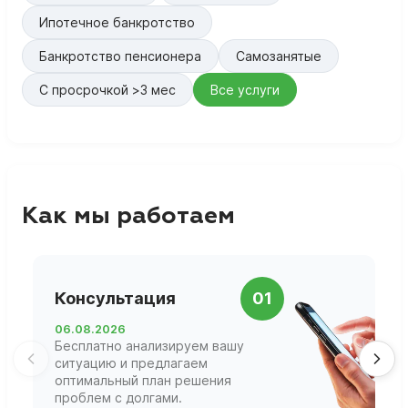
Ипотечное банкротство
Банкротство пенсионера
Самозанятые
С просрочкой >3 мес
Все услуги
Как мы работаем
П
Консультация
01
д
06.08.2026
0
Бесплатно анализируем вашу
В
ситуацию и предлагаем
П
оптимальный план решения
ф
проблем с долгами.
г