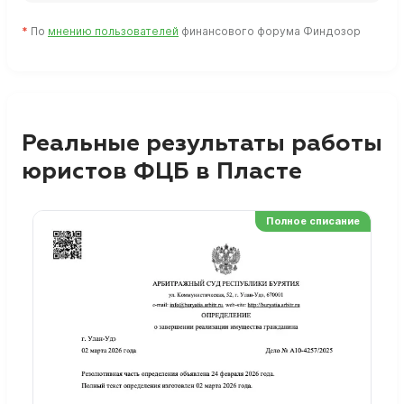
*
По
мнению пользователей
финансового форума Финдозор
Реальные результаты работы
юристов ФЦБ в Пласте
Полное списание
Ре
Но
Сп