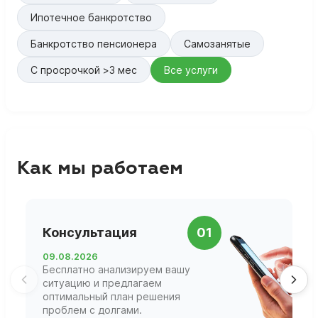
Ипотечное банкротство
Банкротство пенсионера
Самозанятые
С просрочкой >3 мес
Все услуги
Как мы работаем
П
Консультация
01
д
09.08.2026
1
Бесплатно анализируем вашу
В
ситуацию и предлагаем
П
оптимальный план решения
ф
проблем с долгами.
г