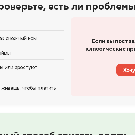
роверьте, есть ли проблемы
как снежный ком
Если вы постав
классические при
аймы
ты или арестуют
Хочу
 живешь, чтобы платить