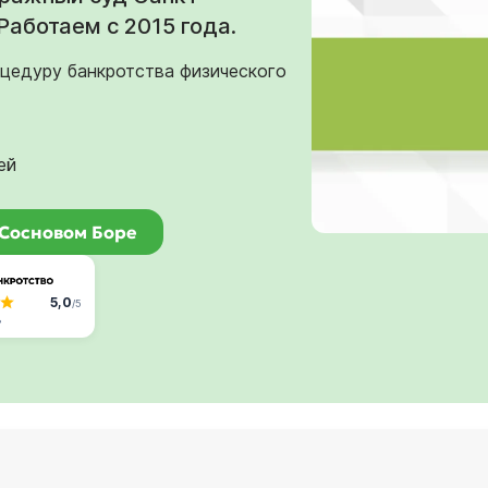
Работаем с 2015 года.
оцедуру банкротства физического
ей
 Сосновом Боре
5,0
/5
в