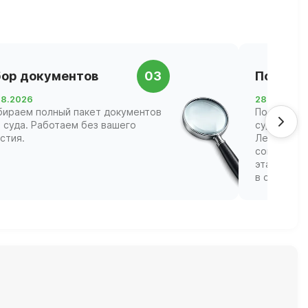
ор документов
03
Подача 
08.2026
28.08.2026
бираем полный пакет документов
Подаём за
 суда. Работаем без вашего
суд Санкт
стия.
Ленинград
сопровожд
этапах, ва
в судебных