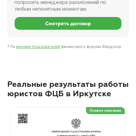
попросить менеджера разъяснений по
любым непонятным моментам.
Смотреть договор
*
По
мнению пользователей
финансового форума Финдозор
Реальные результаты работы
юристов ФЦБ в Иркутске
Полное списание
Ре
Но
Сп