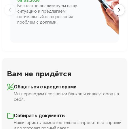
08.08.2026
1
Бесплатно анализируем вашу
В
ситуацию и предлагаем
П
оптимальный план решения
ф
проблем с долгами.
г
Вам не придётся
Общаться с кредиторами
Мы переводим все звонки банков и коллекторов на
себя.
Собирать документы
Наши юристы самостоятельно запросят все справки
и подготовят полный пакет.