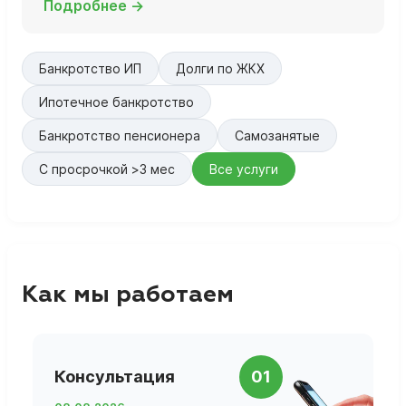
Подробнее →
Банкротство ИП
Долги по ЖКХ
Ипотечное банкротство
Банкротство пенсионера
Самозанятые
С просрочкой >3 мес
Все услуги
Как мы работаем
П
Консультация
01
д