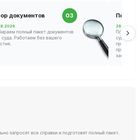
ор документов
03
Подача 
08.2026
28.08.2026
бираем полный пакет документов
Подаём за
 суда. Работаем без вашего
суд Пермс
стия.
процедуру 
придется 
заседания
но запросят все справки и подготовят полный пакет.