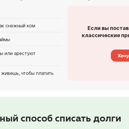
как снежный ком
Если вы постав
классические при
аймы
ты или арестуют
Хочу
 живешь, чтобы платить
ный способ списать долги