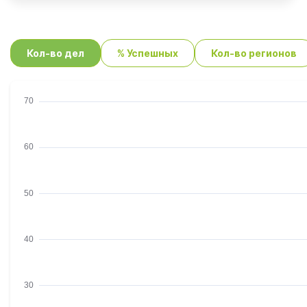
Кол-во дел
% Успешных
Кол-во регионов