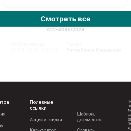
Смотреть все
А22-4045/2024
Опубликовано:
Регион:
22-04-2025 15:19:38
Республика Калмыкия
нтра
Полезные
П
н
ссылки
в
ция
Шаблоны
с
о
Акции и скидки
документов
п
ву
д
Калькулятор
Словарь