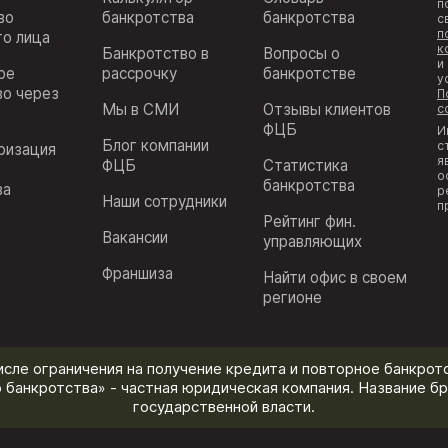
п
во
банкротства
банкротства
с
п
го лица
к
Банкротство в
Вопросы о
и
ое
рассрочку
банкротстве
у
во через
П
Мы в СМИ
Отзывы клиентов
с
ФЦБ
И
Блог компании
с
ризация
я
ФЦБ
Статистика
з
о
банкротства
ва
р
Наши сотрудники
п
Рейтинг фин.
Вакансии
управляющих
Франшиза
Найти офис в своем
регионе
исле ограничения на получение кредита и повторное банкротс
 банкротства» - частная юридическая компания. Название бр
государственной власти.