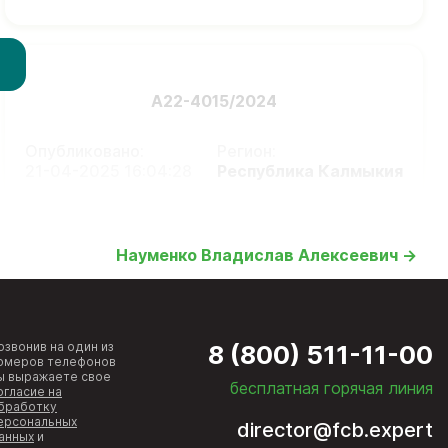
А22-4015/2024
Опубликовано:
Регион:
21-04-2025 16:04:28
Республика Калмыкия
Науменко Владислав Алексеевич →
озвонив на один из
8 (800) 511-11-00
омеров телефонов
ы выражаете свое
бесплатная горячая линия
огласие на
бработку
ерсональных
director@fcb.expert
анных
и