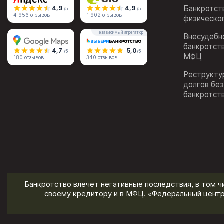
Банкротст
4,9
4,9
/5
/5
4 956 отзывов
1 902 отзывов
физическо
Независимый агрегатор
Внесудебн
банкротст
4,7
5,0
/5
/5
МФЦ
180 отзывов
340 отзывов
Реструкту
долгов бе
банкротст
Банкротство влечет негативные последствия, в том ч
своему кредитору и в МФЦ. «Федеральный центр