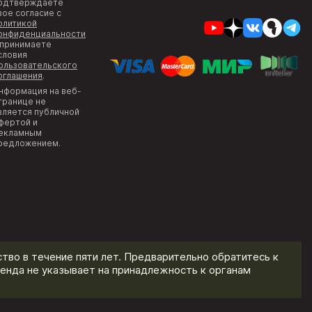
одтверждаете
вое согласие с
олитикой
онфиденциальности
 принимаете
словия
ользовательского
оглашения
.
нформация на веб-
транице не
вляется публичной
фертой и
екламным
редложением.
тво в течение пяти лет. Предварительно обратитесь к
енда не указывает на принадлежность к органам