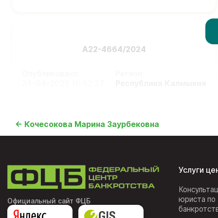
А22-4664/2024
Опубликовано:
Регион:
24-04-2025 10:52:37
Республика Калмыкия
← Кочесокова Марина Заурбековна
Услуги це
Консульта
юриста по
Официальный сайт ФЦБ
банкротст