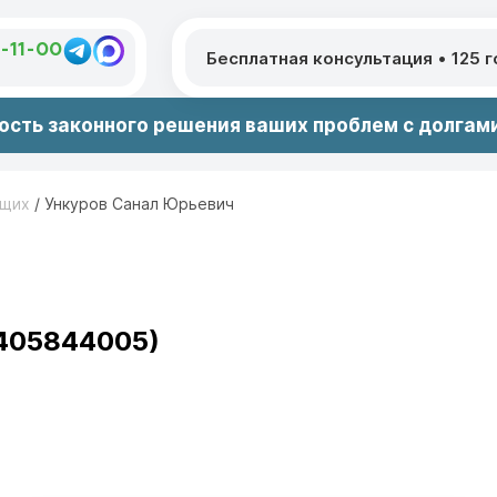
1-11-00
Бесплатная консультация
•
125 
сть законного решения ваших проблем с долгами
ющих
/
Ункуров Санал Юрьевич
1405844005)