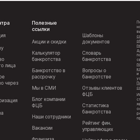
нтра
Полезные
П
н
ссылки
в
ция
Шаблоны
с
о
Акции и скидки
документов
п
ву
д
Калькулятор
Словарь
п
во
банкротства
банкротства
с
п
го лица
к
Банкротство в
Вопросы о
и
ое
рассрочку
банкротстве
у
во через
П
Мы в СМИ
Отзывы клиентов
с
ФЦБ
И
Блог компании
с
ризация
я
ФЦБ
Статистика
з
о
банкротства
ва
р
Наши сотрудники
п
Рейтинг фин.
Вакансии
управляющих
Франшиза