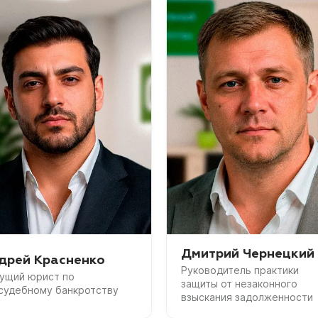
Дмитрий Чернецкий
дрей Красненко
Руководитель практики
ущий юрист по
защиты от незаконного
судебному банкротству
взыскания задолженности