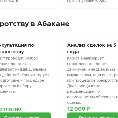
зательств
практикующий юрист
ротству в Абакане
нсультация по
Анализ сделок за 3
нкротству
года
ст проводит разбор
Юрист анализирует
уации должника и
проведенные сделки с
длагает индивидуальный
движимым и недвижимым
н действий. Консультирует
имуществом, оценивает р
подготовке к процедуре
при процедуре банкротств
кротства и сбору
Дает юридические
ументов.
рекомендации по
возможностям обезопасит
сделки.
сплатно
12 000 ₽
Оставить заявку
Оставить заявку