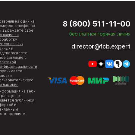
озвонив на один из
8 (800) 511-11-00
омеров телефонов
ы выражаете свое
бесплатная горячая линия
огласие на
бработку
ерсональных
director@fcb.expert
анных
и
одтверждаете
вое согласие с
олитикой
онфиденциальности
 принимаете
словия
ользовательского
оглашения
.
нформация на веб-
транице не
вляется публичной
фертой и
екламным
редложением.