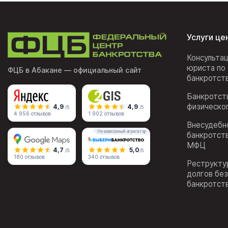
Услуги це
Консульта
юриста по
ФЦБ в Абакане
— официальный сайт
банкротст
Банкротст
физическо
4,9
4,9
/5
/5
4 956 отзывов
1 902 отзывов
Внесудебн
Независимый агрегатор
банкротст
МФЦ
4,7
5,0
/5
/5
180 отзывов
340 отзывов
Реструкту
долгов бе
банкротст