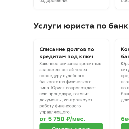
оздоровления
обя
Услуги юриста по банк
Списание долгов по
Ко
кредитам под ключ
ба
Законное списание кредитных
Юри
задолженностей через
сит
процедуру судебного
пре
банкротства физического
пла
лица. Юрист сопровождает
по 
всю процедуру, готовит
бан
документы, контролирует
док
работу финансового
управляющего.
от 5 750 ₽/мес.
бе
Оставить заявку