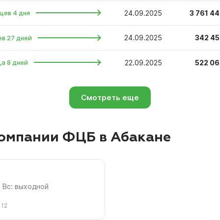
24.09.2025
3 761 44
цев 4 дня
24.09.2025
342 45
ев 27 дней
22.09.2025
522 06
ца 8 дней
Смотреть еще
омпании ФЦБ в Абакане
00 Вс: выходной
112