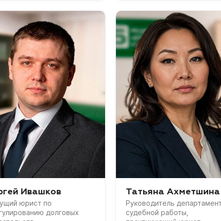
ргей Ивашков
Татьяна Ахметшина
ущий юрист по
Руководитель департамен
гулированию долговых
судебной работы,