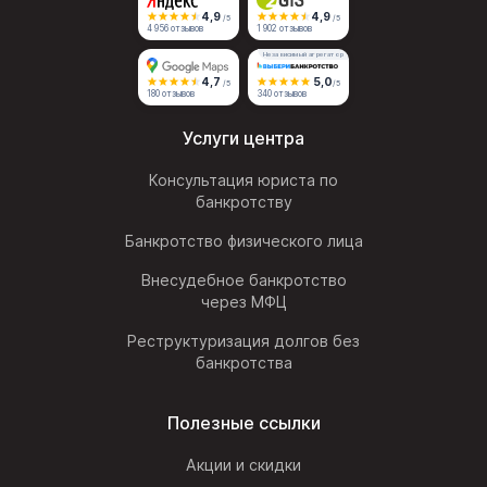
4,9
4,9
/5
/5
4 956 отзывов
1 902 отзывов
Независимый агрегатор
4,7
5,0
/5
/5
180 отзывов
340 отзывов
Услуги центра
Консультация юриста по
банкротству
Банкротство физического лица
Внесудебное банкротство
через МФЦ
Реструктуризация долгов без
банкротства
Полезные ссылки
Акции и скидки