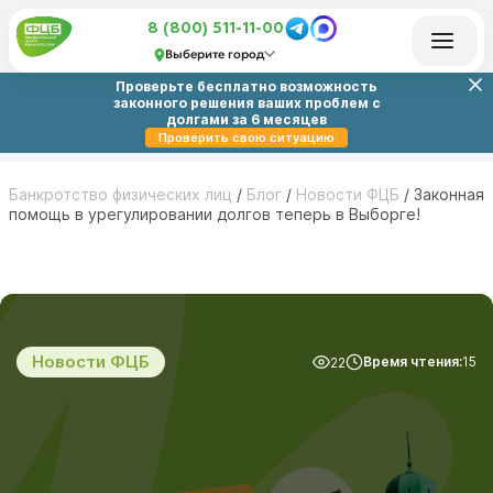
8 (800) 511-11-00
Выберите город
Проверьте бесплатно возможность
законного решения ваших проблем с
долгами за 6 месяцев
Проверить свою ситуацию
Банкротство физических лиц
/
Блог
/
Новости ФЦБ
/
Законная
помощь в урегулировании долгов теперь в Выборге!
Новости ФЦБ
Время чтения:
15
22