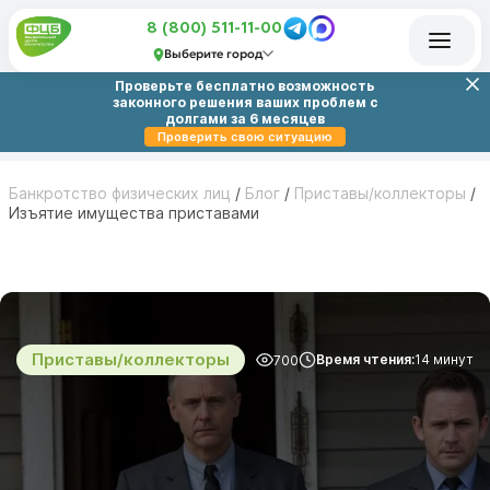
8 (800) 511-11-00
Выберите город
Проверьте бесплатно возможность
законного решения ваших проблем с
долгами за 6 месяцев
Проверить свою ситуацию
Банкротство физических лиц
/
Блог
/
Приставы/коллекторы
/
Изъятие имущества приставами
Приставы/коллекторы
Время чтения:
14 минут
700