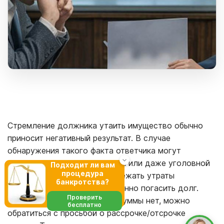
Стремление должника утаить имущество обычно
приносит негативный результат. В случае
обнаружения такого факта ответчика могут
привлечь к административной или даже уголовной
Подходит ли вам
процедура
ответственности. Чтобы избежать утраты
банкротства?
имущества, лучше своевременно погасить долг.
Проверить
Если единовременно такой суммы нет, можно
бесплатно
обратиться с просьбой о рассрочке/отсрочке