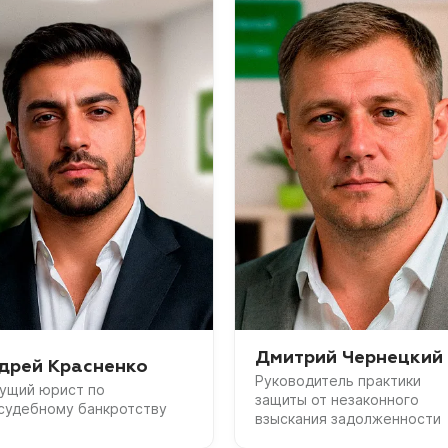
Дмитрий Чернецкий
дрей Красненко
Руководитель практики
ущий юрист по
защиты от незаконного
судебному банкротству
взыскания задолженности