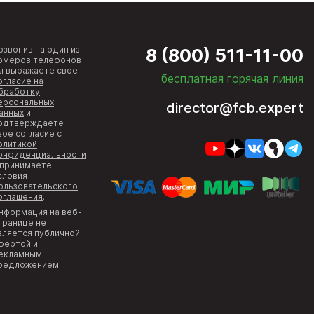
озвонив на один из
8 (800) 511-11-00
омеров телефонов
ы выражаете свое
бесплатная горячая линия
огласие на
бработку
ерсональных
director@fcb.expert
анных
и
одтверждаете
вое согласие с
олитикой
онфиденциальности
 принимаете
словия
ользовательского
оглашения
.
нформация на веб-
транице не
вляется публичной
фертой и
екламным
редложением.