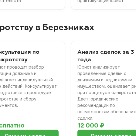
зательств
практикующий юрист
ротству в Березниках
нсультация по
Анализ сделок за 3
нкротству
года
ст проводит разбор
Юрист анализирует
уации должника и
проведенные сделки с
длагает индивидуальный
движимым и недвижимым
н действий. Консультирует
имуществом, оценивает р
подготовке к процедуре
при процедуре банкротств
кротства и сбору
Дает юридические
ументов.
рекомендации по
возможностям обезопасит
сделки.
сплатно
12 000 ₽
Оставить заявку
Оставить заявку