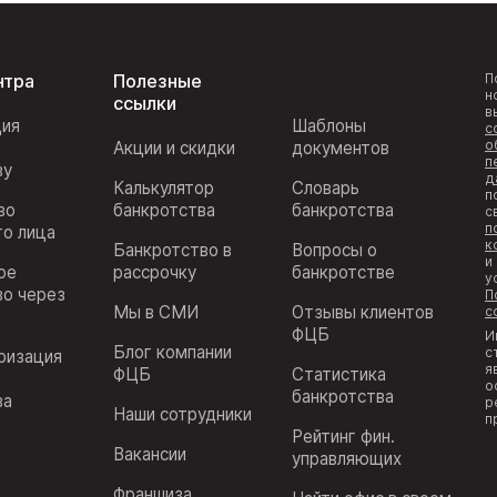
нтра
Полезные
П
н
ссылки
в
ция
Шаблоны
с
о
Акции и скидки
документов
п
ву
д
Калькулятор
Словарь
п
во
банкротства
банкротства
с
п
го лица
к
Банкротство в
Вопросы о
и
ое
рассрочку
банкротстве
у
во через
П
Мы в СМИ
Отзывы клиентов
с
ФЦБ
И
Блог компании
с
ризация
я
ФЦБ
Статистика
з
о
банкротства
ва
р
Наши сотрудники
п
Рейтинг фин.
Вакансии
управляющих
Франшиза