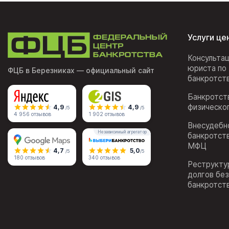
Услуги це
Консульта
юриста по
ФЦБ в Березниках
— официальный сайт
банкротст
Банкротст
физическо
4,9
4,9
/5
/5
4 956 отзывов
1 902 отзывов
Внесудебн
Независимый агрегатор
банкротст
МФЦ
4,7
5,0
/5
/5
180 отзывов
340 отзывов
Реструкту
долгов бе
банкротст