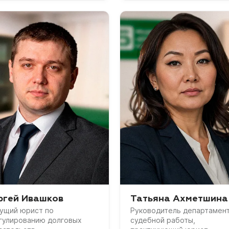
ргей Ивашков
Татьяна Ахметшина
ущий юрист по
Руководитель департамен
гулированию долговых
судебной работы,