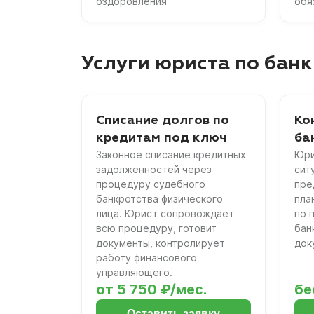
оздоровления
обя
Услуги юриста по банк
Списание долгов по
Ко
кредитам под ключ
ба
Законное списание кредитных
Юри
задолженностей через
сит
процедуру судебного
пре
банкротства физического
пла
лица. Юрист сопровождает
по 
всю процедуру, готовит
бан
документы, контролирует
док
работу финансового
управляющего.
от 5 750 ₽/мес.
бе
Оставить заявку