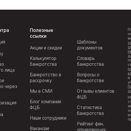
нтра
Полезные
П
н
ссылки
в
ция
Шаблоны
с
о
Акции и скидки
документов
п
ву
д
Калькулятор
Словарь
п
во
банкротства
банкротства
с
п
го лица
к
Банкротство в
Вопросы о
и
ое
рассрочку
банкротстве
у
во через
П
Мы в СМИ
Отзывы клиентов
с
ФЦБ
И
Блог компании
с
ризация
я
ФЦБ
Статистика
з
о
банкротства
ва
р
Наши сотрудники
п
Рейтинг фин.
Вакансии
управляющих