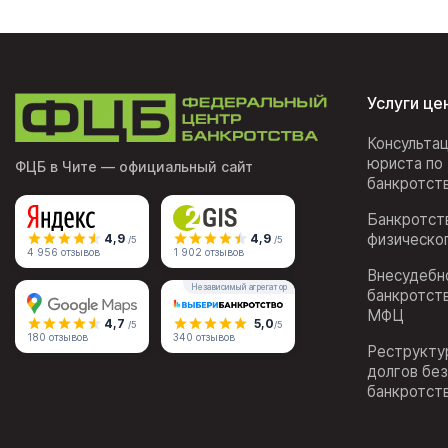
Услуги це
Консульта
юриста по
ФЦБ в Чите
— официальный сайт
банкротст
Банкротст
физическо
4,9
4,9
/5
/5
4 956 отзывов
1 902 отзывов
Внесудебн
Независимый агрегатор
банкротст
МФЦ
4,7
5,0
/5
/5
180 отзывов
340 отзывов
Реструкту
долгов бе
банкротст