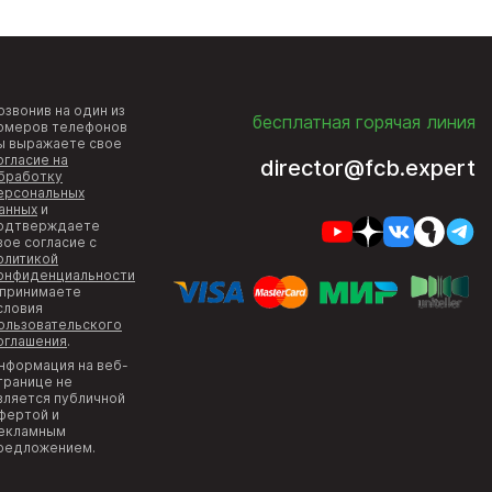
озвонив на один из
бесплатная горячая линия
омеров телефонов
ы выражаете свое
огласие на
director@fcb.expert
бработку
ерсональных
анных
и
одтверждаете
вое согласие с
олитикой
онфиденциальности
 принимаете
словия
ользовательского
оглашения
.
нформация на веб-
транице не
вляется публичной
фертой и
екламным
редложением.