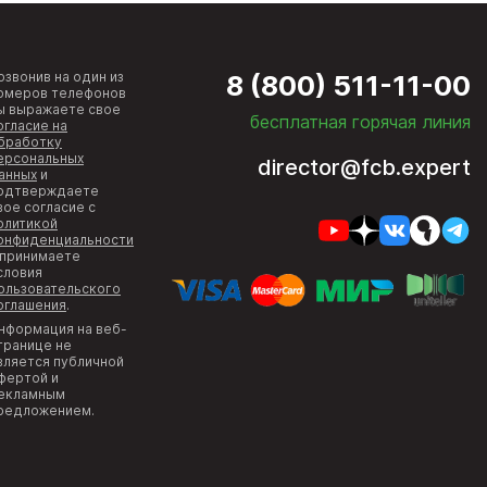
озвонив на один из
8 (800) 511-11-00
омеров телефонов
ы выражаете свое
бесплатная горячая линия
огласие на
бработку
ерсональных
director@fcb.expert
анных
и
одтверждаете
вое согласие с
олитикой
онфиденциальности
 принимаете
словия
ользовательского
оглашения
.
нформация на веб-
транице не
вляется публичной
фертой и
екламным
редложением.