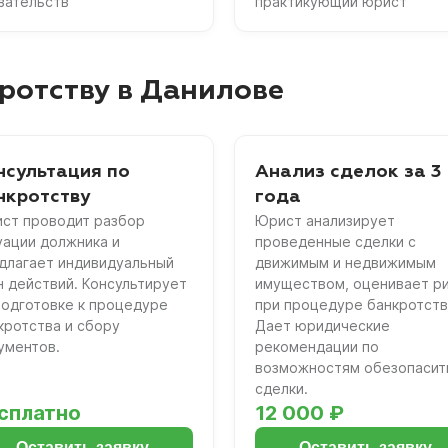
зательств
практикующий юрист
ротству в Данилове
нсультация по
Анализ сделок за 3
нкротству
года
ст проводит разбор
Юрист анализирует
уации должника и
проведенные сделки с
длагает индивидуальный
движимым и недвижимым
н действий. Консультирует
имуществом, оценивает р
подготовке к процедуре
при процедуре банкротств
кротства и сбору
Дает юридические
ументов.
рекомендации по
возможностям обезопасит
сделки.
сплатно
12 000 ₽
Оставить заявку
Оставить заявку