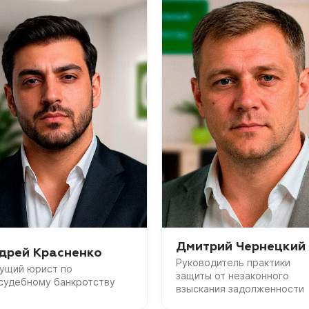
Дмитрий Чернецкий
дрей Красненко
Руководитель практики
ущий юрист по
защиты от незаконного
судебному банкротству
взыскания задолженности