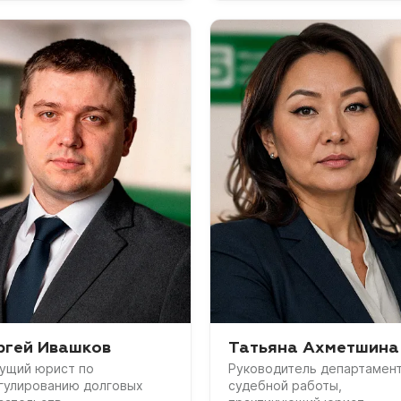
ргей Ивашков
Татьяна Ахметшина
ущий юрист по
Руководитель департамен
гулированию долговых
судебной работы,