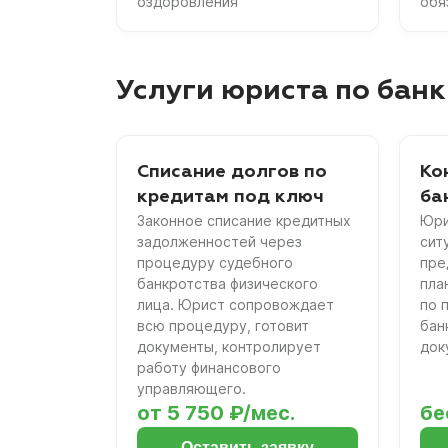
оздоровления
обя
Услуги юриста по банк
Списание долгов по
Ко
кредитам под ключ
ба
Законное списание кредитных
Юри
задолженностей через
сит
процедуру судебного
пре
банкротства физического
пла
лица. Юрист сопровождает
по 
всю процедуру, готовит
бан
документы, контролирует
док
работу финансового
управляющего.
от 5 750 ₽/мес.
бе
Оставить заявку