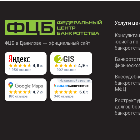
Услуги це
Консульта
юриста по
ФЦБ в Данилове
— официальный сайт
банкротст
Банкротст
физическо
4,9
4,9
/5
/5
4 956 отзывов
1 902 отзывов
Внесудебн
Независимый агрегатор
банкротст
МФЦ
4,7
5,0
/5
/5
180 отзывов
340 отзывов
Реструкту
долгов бе
банкротст