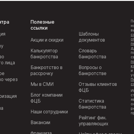
нтра
Полезные
П
н
ссылки
в
ция
Шаблоны
с
о
Акции и скидки
документов
п
ву
д
Калькулятор
Словарь
п
во
банкротства
банкротства
с
п
го лица
к
Банкротство в
Вопросы о
и
ое
рассрочку
банкротстве
у
во через
П
Мы в СМИ
Отзывы клиентов
с
ФЦБ
И
Блог компании
с
ризация
я
ФЦБ
Статистика
з
о
банкротства
ва
р
Наши сотрудники
п
Рейтинг фин.
Вакансии
управляющих
Франшиза