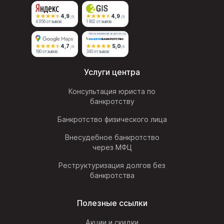
4,9
4,9
/5
/5
4 956 отзывов
1 902 отзывов
Независимый агрегатор
4,7
5,0
/5
/5
180 отзывов
340 отзывов
Услуги центра
Консультация юриста по
банкротству
Банкротство физического лица
Внесудебное банкротство
через МФЦ
Реструктуризация долгов без
банкротства
Полезные ссылки
Акции и скидки