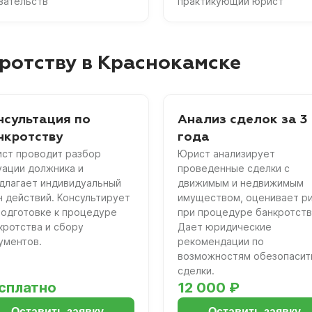
зательств
практикующий юрист
ротству в Краснокамске
нсультация по
Анализ сделок за 3
нкротству
года
ст проводит разбор
Юрист анализирует
уации должника и
проведенные сделки с
длагает индивидуальный
движимым и недвижимым
н действий. Консультирует
имуществом, оценивает р
подготовке к процедуре
при процедуре банкротств
кротства и сбору
Дает юридические
ументов.
рекомендации по
возможностям обезопасит
сделки.
сплатно
12 000 ₽
Оставить заявку
Оставить заявку