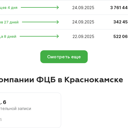
24.09.2025
3 761 44
цев 4 дня
24.09.2025
342 45
ев 27 дней
22.09.2025
522 06
ца 8 дней
Смотреть еще
омпании ФЦБ в Краснокамске
. 6
рительной записи
45