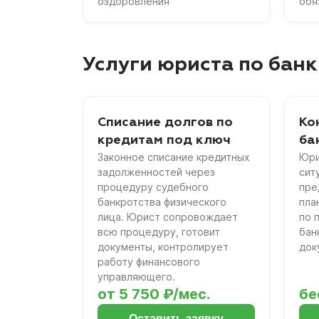
оздоровления
обя
Услуги юриста по банк
Списание долгов по
Ко
кредитам под ключ
ба
Законное списание кредитных
Юри
задолженностей через
сит
процедуру судебного
пре
банкротства физического
пла
лица. Юрист сопровождает
по 
всю процедуру, готовит
бан
документы, контролирует
док
работу финансового
управляющего.
от 5 750 ₽/мес.
бе
Оставить заявку