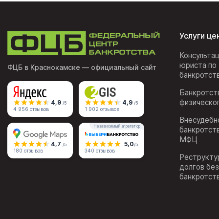
Услуги це
Консульта
юриста по
ФЦБ в Краснокамске
— официальный сайт
банкротст
Банкротст
физическо
4,9
4,9
/5
/5
4 956 отзывов
1 902 отзывов
Внесудебн
Независимый агрегатор
банкротст
МФЦ
4,7
5,0
/5
/5
180 отзывов
340 отзывов
Реструкту
долгов бе
банкротст