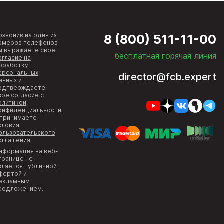
озвонив на один из
8 (800) 511-11-00
омеров телефонов
ы выражаете свое
бесплатная горячая линия
огласие на
бработку
ерсональных
director@fcb.expert
анных
и
одтверждаете
вое согласие с
олитикой
онфиденциальности
 принимаете
словия
ользовательского
оглашения
.
нформация на веб-
транице не
вляется публичной
фертой и
екламным
редложением.