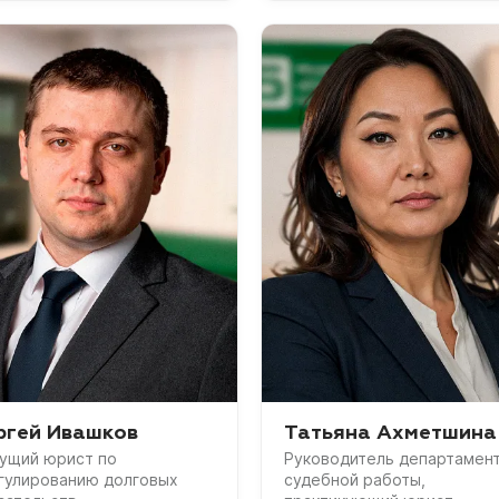
ргей Ивашков
Татьяна Ахметшина
ущий юрист по
Руководитель департамен
гулированию долговых
судебной работы,