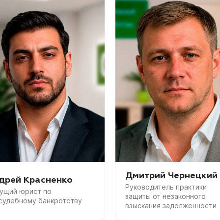
Дмитрий Чернецкий
дрей Красненко
Руководитель практики
ущий юрист по
защиты от незаконного
судебному банкротству
взыскания задолженности