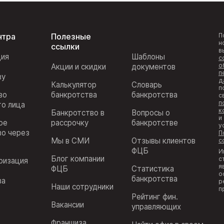
нтра
Полезные
П
н
ссылки
в
ция
Шаблоны
с
о
Акции и скидки
документов
п
ву
д
Калькулятор
Словарь
п
во
банкротства
банкротства
с
п
го лица
к
Банкротство в
Вопросы о
и
ое
рассрочку
банкротстве
у
во через
П
Мы в СМИ
Отзывы клиентов
с
ФЦБ
И
Блог компании
с
ризация
я
ФЦБ
Статистика
з
о
банкротства
ва
р
Наши сотрудники
п
Рейтинг фин.
Вакансии
управляющих
Франшиза