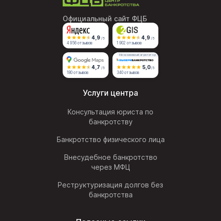
Официальный сайт ФЦБ
4,9
4,9
/5
/5
4 956 отзывов
1 902 отзывов
Независимый агрегатор
4,7
5,0
/5
/5
180 отзывов
340 отзывов
Услуги центра
Консультация юриста по
банкротству
Банкротство физического лица
Внесудебное банкротство
через МФЦ
Реструктуризация долгов без
банкротства