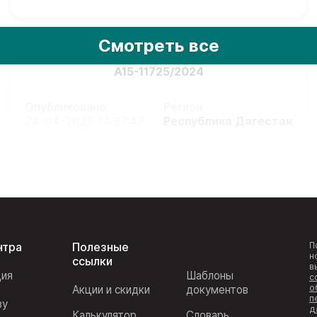
Смотреть все
А15-11725/2024
Опубликовано:
Регион:
24-04-2025 14:37:47
Республика Дагестан
нтра
Полезные
П
н
ссылки
в
ция
Шаблоны
с
о
Акции и скидки
документов
п
ву
д
Калькулятор
Словарь