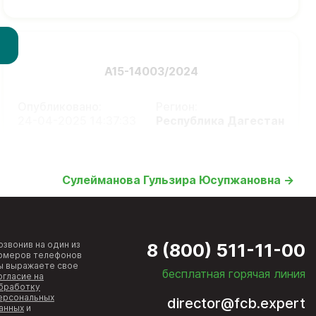
А15-14003/2024
Опубликовано:
Регион:
24-04-2025 14:37:33
Республика Дагестан
Сулейманова Гульзира Юсупжановна →
озвонив на один из
8 (800) 511-11-00
омеров телефонов
ы выражаете свое
бесплатная горячая линия
огласие на
бработку
ерсональных
director@fcb.expert
анных
и