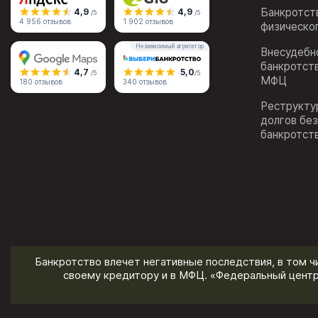
Банкротст
4,9
4,9
/5
/5
4 956 отзывов
1 902 отзывов
физическо
Независимый агрегатор
Внесудебн
банкротст
4,7
5,0
/5
/5
МФЦ
180 отзывов
340 отзывов
Реструкту
долгов бе
банкротст
Банкротство влечет негативные последствия, в том ч
своему кредитору и в МФЦ. «Федеральный центр