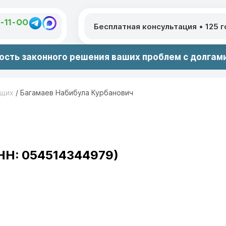
1-11-00
Бесплатная консультация
•
125 
сть законного решения ваших проблем с долгами
ющих
/
Багамаев Набибула Курбанович
НН: 054514344979)