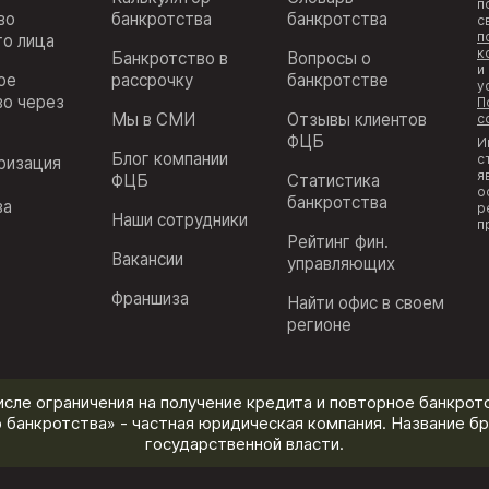
п
во
банкротства
банкротства
с
п
го лица
к
Банкротство в
Вопросы о
и
ое
рассрочку
банкротстве
у
во через
П
Мы в СМИ
Отзывы клиентов
с
ФЦБ
И
Блог компании
с
ризация
я
ФЦБ
Статистика
з
о
банкротства
ва
р
Наши сотрудники
п
Рейтинг фин.
Вакансии
управляющих
Франшиза
Найти офис в своем
регионе
исле ограничения на получение кредита и повторное банкротс
 банкротства» - частная юридическая компания. Название бр
государственной власти.