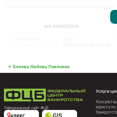
А15-12005/2024
Опубликовано:
Регион:
24-04-2025 14:44:43
Республика Дагестан
← Белова Любовь Павловна
Услуги це
Консульта
юриста по
Официальный сайт ФЦБ
банкротст