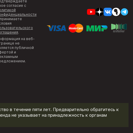
одтверждаете
вое согласие с
олитикой
онфиденциальности
 принимаете
словия
ользовательского
оглашения
.
нформация на веб-
транице не
вляется публичной
фертой и
екламным
редложением.
тво в течение пяти лет. Предварительно обратитесь к
енда не указывает на принадлежность к органам