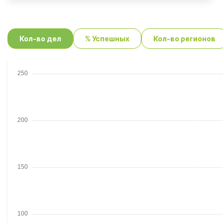
Кол-во дел
% Успешных
Кол-во регионов