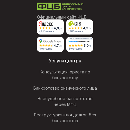
Официальный сайт ФЦБ
4,9
4,9
/5
/5
4 956 отзывов
1 902 отзывов
Независимый агрегатор
4,7
5,0
/5
/5
180 отзывов
340 отзывов
Услуги центра
Консультация юриста по
банкротству
Банкротство физического лица
Внесудебное банкротство
через МФЦ
Реструктуризация долгов без
банкротства