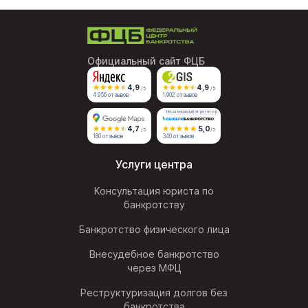
Официальный сайт ФЦБ
4,9
4,9
/5
/5
4 956 отзывов
1 902 отзывов
Независимый агрегатор
4,7
5,0
/5
/5
180 отзывов
340 отзывов
Услуги центра
Консультация юриста по
банкротству
Банкротство физического лица
Внесудебное банкротство
через МФЦ
Реструктуризация долгов без
банкротства