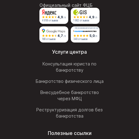
Официальный сайт ФЦБ
4,9
4,9
/5
/5
4 956 отзывов
1 902 отзывов
Независимый агрегатор
4,7
5,0
/5
/5
180 отзывов
340 отзывов
Услуги центра
Консультация юриста по
банкротству
Банкротство физического лица
Внесудебное банкротство
через МФЦ
Реструктуризация долгов без
банкротства
Полезные ссылки