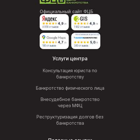
Официальный сайт ФЦБ
4,9
4,9
/5
/5
4 956 отзывов
1 902 отзывов
Независимый агрегатор
4,7
5,0
/5
/5
180 отзывов
340 отзывов
Услуги центра
Консультация юриста по
банкротству
Банкротство физического лица
Внесудебное банкротство
через МФЦ
Реструктуризация долгов без
банкротства