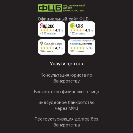
Официальный сайт ФЦБ
4,9
4,9
/5
/5
4 956 отзывов
1 902 отзывов
Независимый агрегатор
4,7
5,0
/5
/5
180 отзывов
340 отзывов
Услуги центра
Консультация юриста по
банкротству
Банкротство физического лица
Внесудебное банкротство
через МФЦ
Реструктуризация долгов без
банкротства