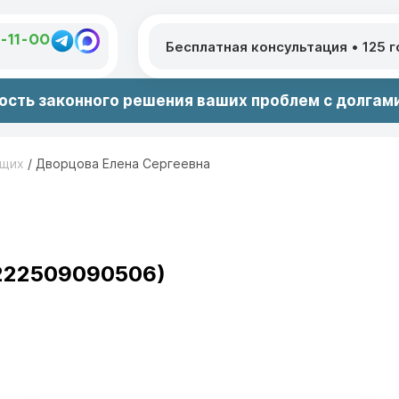
1-11-00
Бесплатная консультация
•
125 
сть законного решения ваших проблем с долгами
ющих
/
Дворцова Елена Сергеевна
 222509090506)