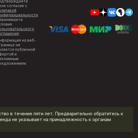
одтверждаете
вое согласие с
олитикой
онфиденциальности
 принимаете
словия
ользовательского
оглашения
.
нформация на веб-
транице не
вляется публичной
фертой и
екламным
редложением.
тво в течение пяти лет. Предварительно обратитесь к
енда не указывает на принадлежность к органам