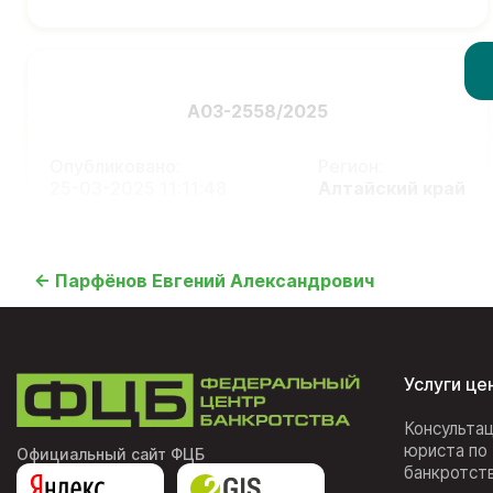
А03-2558/2025
Опубликовано:
Регион:
25-03-2025 11:11:48
Алтайский край
← Парфёнов Евгений Александрович
Услуги це
Консульта
юриста по
Официальный сайт ФЦБ
банкротст