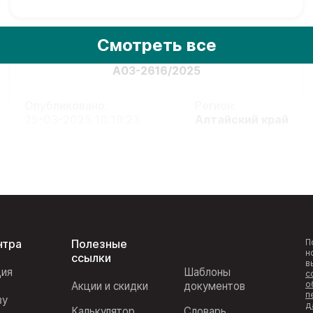
Смотреть все
А03-2616/2025
Опубликовано:
Регион:
25-03-2025 10:19:23
Алтайский край
нтра
Полезные
П
н
ссылки
в
ция
Шаблоны
с
о
Акции и скидки
документов
п
ву
д
Калькулятор
Словарь