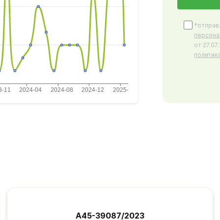
*отправ
персона
от 27.0
политик
А45-39087/2023