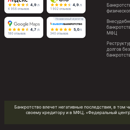
Банкротст
4,9
4,9
/5
/5
4 956 отзывов
1 902 отзывов
физическо
Независимый агрегатор
Внесудебн
банкротст
4,7
5,0
/5
/5
МФЦ
180 отзывов
340 отзывов
Реструкту
долгов бе
банкротст
Банкротство влечет негативные последствия, в том ч
своему кредитору и в МФЦ. «Федеральный центр