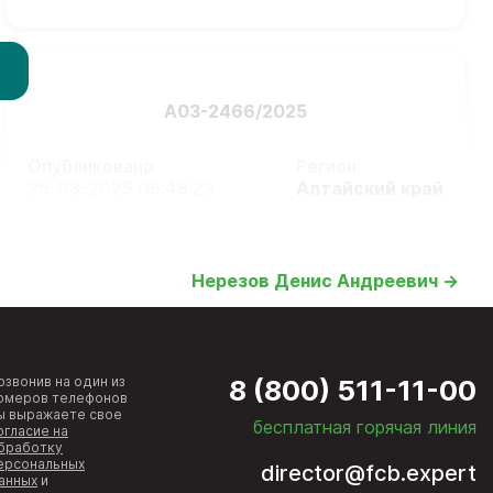
А03-2466/2025
Опубликовано:
Регион:
25-03-2025 09:48:22
Алтайский край
Нерезов Денис Андреевич →
озвонив на один из
8 (800) 511-11-00
омеров телефонов
ы выражаете свое
бесплатная горячая линия
огласие на
бработку
ерсональных
director@fcb.expert
анных
и