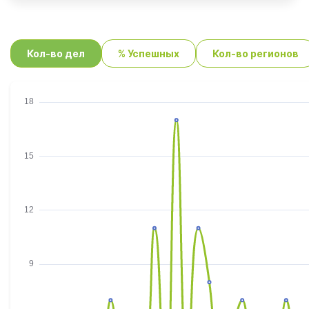
Кол-во дел
% Успешных
Кол-во регионов