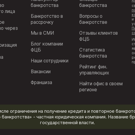
п
во
банкротства
банкротства
с
п
го лица
к
Банкротство в
Вопросы о
и
ое
рассрочку
банкротстве
у
во через
П
Мы в СМИ
Отзывы клиентов
с
ФЦБ
И
Блог компании
с
ризация
я
ФЦБ
Статистика
з
о
банкротства
ва
р
Наши сотрудники
п
Рейтинг фин.
Вакансии
управляющих
Франшиза
Найти офис в своем
регионе
исле ограничения на получение кредита и повторное банкротс
 банкротства» - частная юридическая компания. Название бр
государственной власти.