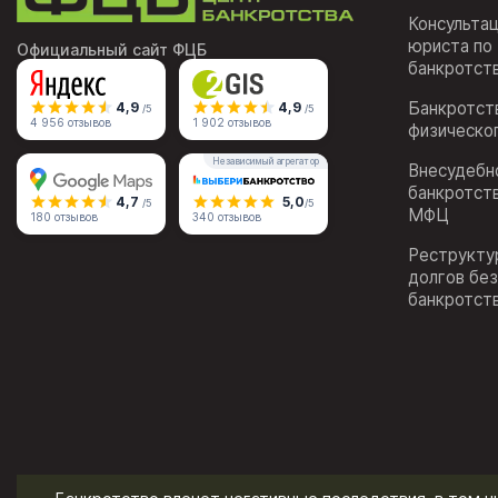
Консульта
юриста по
Официальный сайт ФЦБ
банкротст
Банкротст
4,9
4,9
/5
/5
4 956 отзывов
1 902 отзывов
физическо
Независимый агрегатор
Внесудебн
банкротст
4,7
5,0
/5
/5
МФЦ
180 отзывов
340 отзывов
Реструкту
долгов бе
банкротст