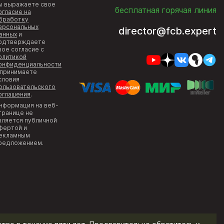
ы выражаете свое
бесплатная горячая линия
огласие на
бработку
ерсональных
director@fcb.expert
анных
и
одтверждаете
вое согласие с
олитикой
онфиденциальности
 принимаете
словия
ользовательского
оглашения
.
нформация на веб-
транице не
вляется публичной
фертой и
екламным
редложением.