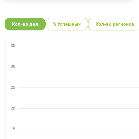
Кол-во дел
% Успешных
Кол-во регионов