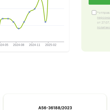
*отправ
персона
от 27.0
политик
А56-36188/2023