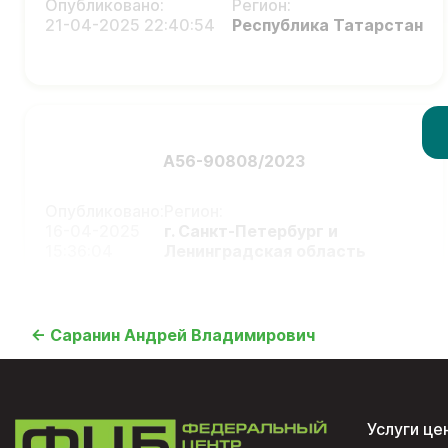
Опубликовано:
Регион:
21-04-2025 22:40:54
Республика Татарстан
А56-90808/2023
Опубликовано:
Регион:
16-04-2025
г. Санкт-Петербург и
15:36:04
Ленинградская область
← Саранин Андрей Владимирович
Услуги це