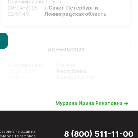
Опубликовано:
Регион:
20-04-2025
г. Санкт-Петербург и
22:57:40
Ленинградская область
А07-599/2023
Опубликовано:
Регион:
15-04-2025
Республика
07:19:12
Башкортостан
Мурзина Ирина Ринатовна →
озвонив на один из
8 (800) 511-11-00
омеров телефонов