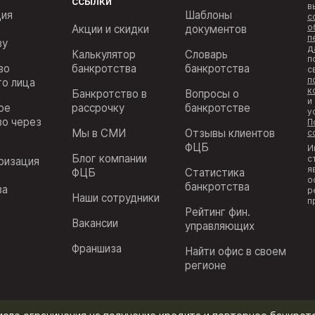
ссылки
в
ция
Шаблоны
с
о
Акции и скидки
документов
п
ву
д
Калькулятор
Словарь
п
во
банкротства
банкротства
с
п
го лица
к
Банкротство в
Вопросы о
и
ое
рассрочку
банкротстве
у
во через
П
Мы в СМИ
Отзывы клиентов
с
ФЦБ
И
Блог компании
с
ризация
я
ФЦБ
Статистика
з
о
банкротства
ва
р
Наши сотрудники
п
Рейтинг фин.
Вакансии
управляющих
Франшиза
Найти офис в своем
регионе