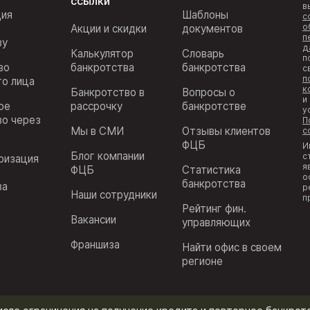
ссылки
в
ция
Шаблоны
с
о
Акции и скидки
документов
п
ву
д
Калькулятор
Словарь
п
во
банкротства
банкротства
с
п
го лица
к
Банкротство в
Вопросы о
и
ое
рассрочку
банкротстве
у
во через
П
Мы в СМИ
Отзывы клиентов
с
ФЦБ
И
Блог компании
с
ризация
я
ФЦБ
Статистика
з
о
банкротства
ва
р
Наши сотрудники
п
Рейтинг фин.
Вакансии
управляющих
Франшиза
Найти офис в своем
регионе