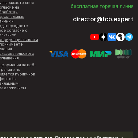
ы выражаете свое
бесплатная горячая линия
огласие на
бработку
ерсональных
director@fcb.expert
анных
и
одтверждаете
вое согласие с
олитикой
онфиденциальности
 принимаете
словия
ользовательского
оглашения
.
нформация на веб-
транице не
вляется публичной
фертой и
екламным
редложением.