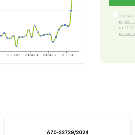
*отправ
персона
от 27.0
политик
А70-22729/2024