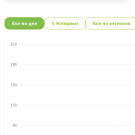
Кол-во дел
% Успешных
Кол-во регионов